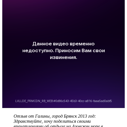
Отзыв от Галины, город Брянск 2013 год:
Здравствуйте, хочу поделиться своими
впечатлениями об отдыхе на Азовском море в