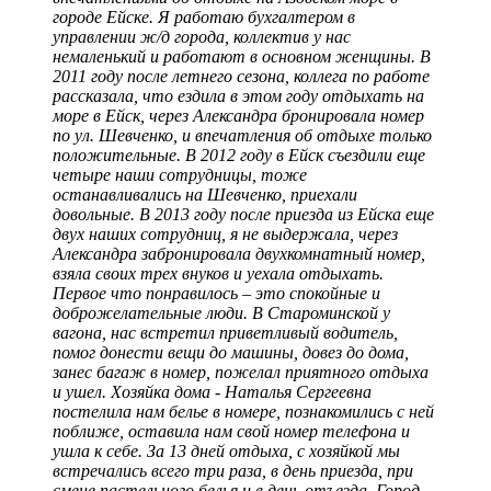
городе Ейске. Я работаю бухгалтером в
управлении ж/д города, коллектив у нас
немаленький и работают в основном женщины. В
2011 году после летнего сезона, коллега по работе
рассказала, что ездила в этом году отдыхать на
море в Ейск, через Александра бронировала номер
по ул. Шевченко, и впечатления об отдыхе только
положительные. В 2012 году в Ейск съездили еще
четыре наши сотрудницы, тоже
останавливались на Шевченко, приехали
довольные. В 2013 году после приезда из Ейска еще
двух наших сотрудниц, я не выдержала, через
Александра забронировала двухкомнатный номер,
взяла своих трех внуков и уехала отдыхать.
Первое что понравилось – это спокойные и
доброжелательные люди. В Староминской у
вагона, нас встретил приветливый водитель,
помог донести вещи до машины, довез до дома,
занес багаж в номер, пожелал приятного отдыха
и ушел. Хозяйка дома - Наталья Сергеевна
постелила нам белье в номере, познакомились с ней
поближе, оставила нам свой номер телефона и
ушла к себе. За 13 дней отдыха, с хозяйкой мы
встречались всего три раза, в день приезда, при
смене пастельного белья и в день отъезда. Город