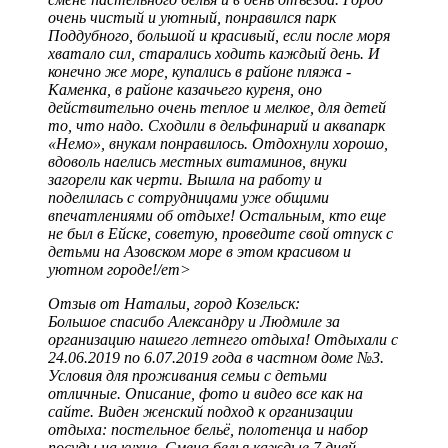
очень чистый и уютный, понравился парк
Поддубного, большой и красивый, если после моря
хватало сил, старались ходить каждый день. И
конечно же море, купались в районе пляжа -
Каменка, в районе казачьего куреня, оно
действительно очень теплое и мелкое, для детей
то, что надо. Сходили в дельфинарий и аквапарк
«Немо», внукам понравилось. Отдохнули хорошо,
вдоволь наелись местных витаминов, внуки
загорели как черти. Вышла на работу и
поделилась с сотрудницами уже общими
впечатлениями об отдыхе! Остальным, кто еще
не был в Ейске, советую, проведите свой отпуск с
детьми на Азовском море в этом красивом и
уютном городе!/em>
Отзыв от Натальи, город Козельск:
Большое спасибо Александру и Людмиле за
организацию нашего летнего отдыха! Отдыхали с
24.06.2019 по 6.07.2019 года в частном доме №3.
Условия для проживания семьи с детьми
отличные. Описание, фото и видео все как на
сайте. Виден женский подход к организации
отдыха: постельное бельё, полотенца и набор
посуды на кухне. Смена белья каждые 7 дней.