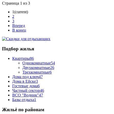
Страница 1 из 3
1
(current)
2
3
Вперед
В конец
Подбор жилья
Квартиры
86
Однокомнатные
54
Двухкомнатные
26
Трехкомнатные
6
Дома под ключ
47
Дома в Ейске
3
Гостевые дома
6
Частный сектор
46
ВСО "Водник"
47
Базы отдыха
1
Жильё по районам