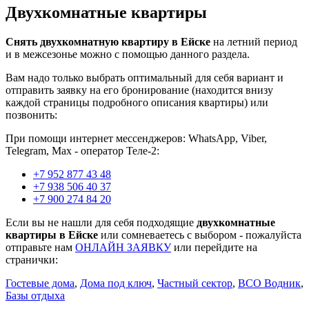
Двухкомнатные квартиры
Снять двухкомнатную квартиру в Ейске
на летний период
и в межсезонье можно с помощью данного раздела.
Вам надо только выбрать оптимальный для себя вариант и
отправить заявку на его бронирование (находится внизу
каждой страницы подробного описания квартиры) или
позвонить:
При помощи интернет мессенджеров: WhatsApp, Viber,
Telegram, Мах - оператор Теле-2:
+7 952 877 43 48
+7 938 506 40 37
+7 900 274 84 20
Если вы не нашли для себя подходящие
двухкомнатные
квартиры в Ейске
или сомневаетесь с выбором - пожалуйста
отправьте нам
ОНЛАЙН ЗАЯВКУ
или перейдите на
странички:
Гостевые дома
,
Дома под ключ
,
Частный сектор
,
ВСО Водник
,
Базы отдыха