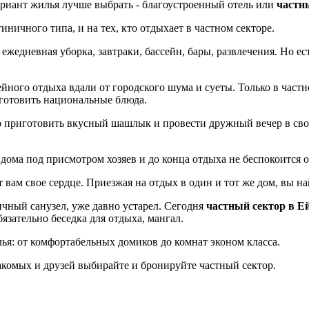
ариант жилья лучше выбрать - благоустроенный отель или
частн
иничного типа, и на тех, кто отдыхает в частном секторе.
едневная уборка, завтраки, бассейн, бары, развлечения. Но ес
ейного отдыха вдали от городского шума и суеты. Только в час
 готовить национальные блюда.
о приготовить вкусный шашлык и провести дружный вечер в сво
 дома под присмотром хозяев и до конца отдыха не беспокоится
вам свое сердце. Приезжая на отдых в один и тот же дом, вы на
ичный санузел, уже давно устарел. Сегодня
частный сектор в Е
зательно беседка для отдыха, мангал.
ья: от комфортабельных домиков до комнат эконом класса.
накомых и друзей выбирайте и бронируйте частный сектор.