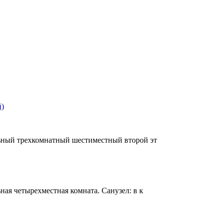
й)
льный трехкомнатный шестиместный второй эт
ная четырехместная комната. Санузел: в к