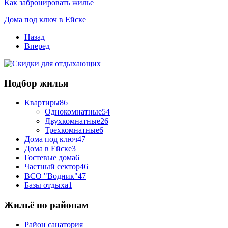
Как забронировать жилье
Дома под ключ в Ейске
Назад
Вперед
Подбор жилья
Квартиры
86
Однокомнатные
54
Двухкомнатные
26
Трехкомнатные
6
Дома под ключ
47
Дома в Ейске
3
Гостевые дома
6
Частный сектор
46
ВСО "Водник"
47
Базы отдыха
1
Жильё по районам
Район санатория