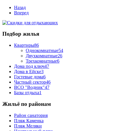
Назад
Вперед
Подбор жилья
Квартиры
86
Однокомнатные
54
Двухкомнатные
26
Трехкомнатные
6
Дома под ключ
47
Дома в Ейске
3
Гостевые дома
6
Частный сектор
46
ВСО "Водник"
47
Базы отдыха
1
Жильё по районам
Район санатория
Пляж Каменка
Пляж Меляки