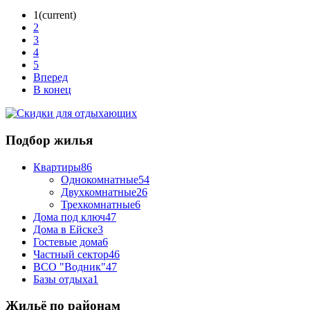
1
(current)
2
3
4
5
Вперед
В конец
Подбор жилья
Квартиры
86
Однокомнатные
54
Двухкомнатные
26
Трехкомнатные
6
Дома под ключ
47
Дома в Ейске
3
Гостевые дома
6
Частный сектор
46
ВСО "Водник"
47
Базы отдыха
1
Жильё по районам