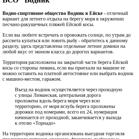
Водно-спортивное общество Водник в Ейске -
отличный
вариант для летнего отдыха на берегу моря в окружении
песчано-ракушечных пляжей Ейской косы.
Если вы любите встречать и провожать солнце, по утрам до
рассвета купаться или ловить рыбу - обратитесь к данному
разделу, здесь представлены отдельные летние домики на
любой вкус от эконом класса до дорогих вариантов.
Территория расположена на закрытой части берега Ейской
косы со стороны лимана, если вы приехали на машине ее
можно оставить на платной автостоянке или выбрать водник
с машино-местом, гаражом.
Въезд на водник осуществляется через проходную
с улицы Лиманская, центральная дорога
проложена вдоль берега моря через всю
территорию, от моря вглубь берега проложены
дорожки под номерами, всего их 24, нумерация
начинается от проходной, заканчивается у выхода
к отелю «Торнадо»
На территории водника организована выездная торговля