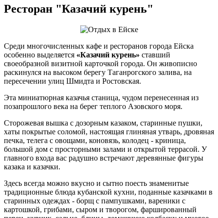
Ресторан "Казачий курень"
Среди многочисленных кафе и ресторанов города Ейска
особенно выделяется
«Казачий курень»
ставший
своеобразной визитной карточкой города. Он живописно
раскинулся на высоком берегу Таганрогского залива, на
пересечении улиц Шмидта и Ростовская.
Эта миниатюрная казачья станица, чудом перенесенная из
позапрошлого века на берег теплого Азовского моря.
Сторожевая вышка с дозорным казаком, старинные пушки,
хаты покрытые соломой, настоящая глиняная утварь, дровяная
печка, телега с овощами, коновязь, колодец - криница,
большой дом с просторными залами и открытой террасой. У
главного входа вас радушно встречают деревянные фигуры
казака и казачки.
Здесь всегда можно вкусно и сытно поесть знаменитые
традиционные блюда кубанской кухни, поданные казачками в
старинных одеждах - борщ с пампушками, вареники с
картошкой, грибами, сыром и творогом, фаршированный