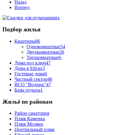
Назад
Вперед
Подбор жилья
Квартиры
86
Однокомнатные
54
Двухкомнатные
26
Трехкомнатные
6
Дома под ключ
47
Дома в Ейске
3
Гостевые дома
6
Частный сектор
46
ВСО "Водник"
47
Базы отдыха
1
Жильё по районам
Район санатория
Пляж Каменка
Пляж Меляки
Центральный пляж
Ейский лиман