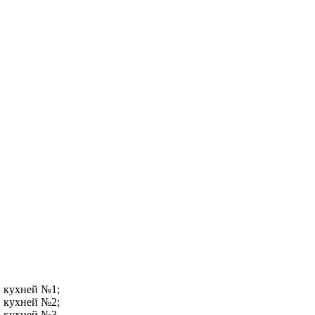
и кухней №1;
и кухней №2;
и кухней №3.