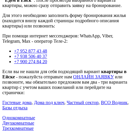
"Едем в Ейск"
. После просмотра выбранного варианта
квартиры, можно сразу отправить заявку на бронирование.
Для этого необходимо заполнить форму бронирования жилья
(находится внизу каждой страницы подробного описания
квартиры) или позвонить:
При помощи интернет мессенджеров: WhatsApp, Viber,
Telegram, Мах - оператор Теле-2:
+7 952 877 43 48
+7 938 506 40 37
+7 900 274 84 20
Если вы не нашли для себя подходящий вариант
квартиры в
Ейске
- пожалуйста отправьте нам
ОНЛАЙН ЗАЯВКУ
или
позвоните, мы обязательно предложим вам два - три варианта
квартир с учетом ваших пожеланий или перейдите на
странички:
Гостевые дома
,
Дома под ключ
,
Частный сектор
,
ВСО Водник
,
Базы отдыха
Однокомнатные
Двухкомнатные
Трехкомнатные