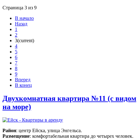
Страница 3 из 9
В начало
Назад
1
2
3
(current)
4
5
6
7
8
9
Вперед
В конец
Двухкомнатная квартира №11 (с видом
на море)
Район
: центр Ейска, улица Энгельса.
Размещение
: комфортабельная квартира до четырех человек.