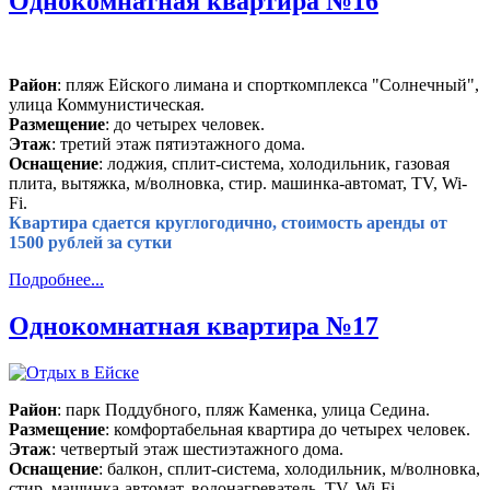
Однокомнатная квартира №16
Район
: пляж Ейского лимана и спорткомплекса "Солнечный",
улица Коммунистическая.
Размещение
: до четырех человек.
Этаж
: третий этаж пятиэтажного дома.
Оснащение
: лоджия, сплит-система, холодильник, газовая
плита, вытяжка, м/волновка, стир. машинка-автомат, TV, Wi-
Fi.
Квартира сдается круглогодично, стоимость аренды от
1500 рублей за сутки
Подробнее...
Однокомнатная квартира №17
Район
: парк Поддубного, пляж Каменка, улица Седина.
Размещение
: комфортабельная квартира до четырех человек.
Этаж
: четвертый этаж шестиэтажного дома.
Оснащение
: балкон, сплит-система, холодильник, м/волновка,
стир. машинка-автомат, водонагреватель, TV, Wi-Fi.