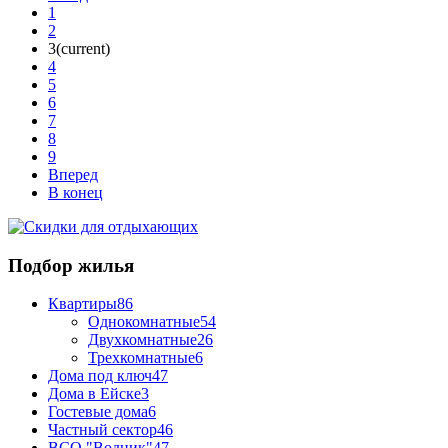
1
2
3
(current)
4
5
6
7
8
9
Вперед
В конец
Подбор жилья
Квартиры
86
Однокомнатные
54
Двухкомнатные
26
Трехкомнатные
6
Дома под ключ
47
Дома в Ейске
3
Гостевые дома
6
Частный сектор
46
ВСО "Водник"
47