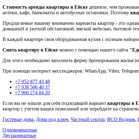
Стоимость аренды квартиры в Ейске
дешевле, чем проживан
аптеки, кафе, банкоматы и автобусные остановки. Поэтому
ква
Предлагаемые вашему вниманию варианты квартир - это одна
домашней и уютной обстановкой, мягкой мебелью, бытовой те
В каждой квартире своя оборудованная кухня с полным наборо
Снять квартиру в Ейске
можно с помощью нашего сайта
"Еде
Для этого необходимо заполнить форму бронирования жилья (н
При помощи интернет мессенджеров: WhatsApp, Viber, Telegram,
+7 952 877 43 48
+7 938 506 40 37
+7 900 274 84 20
Если вы не нашли для себя подходящий вариант
квартиры в Е
квартир с учетом ваших пожеланий или перейдите на страничк
Гостевые дома
,
Дома под ключ
,
Частный сектор
,
ВСО Водник
,
Однокомнатные
Двухкомнатные