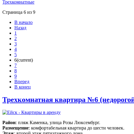
Трехкомнатные
Страница 6 из 9
В начало
Назад
1
2
3
4
5
6
(current)
7
8
9
Вперед
В конец
Трехкомнатная квартира №6 (недорогой
Район
: пляж Каменка, улица Розы Люксембург.
Размещение
: комфортабельная квартира до шести человек.
Этаж
: второй этаж пятиэтажного дома.