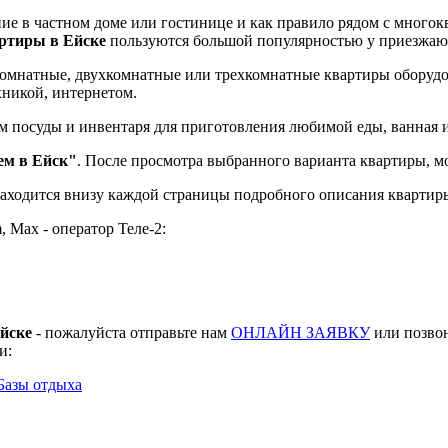
ие в частном доме или гостинице и как правило рядом с мног
ртиры в Ейске
пользуются большой популярностью у приезжающ
комнатные, двухкомнатные или трехкомнатные квартиры оборуд
хникой, интернетом.
м посуды и инвентаря для приготовления любимой еды, ванная и
м в Ейск"
. После просмотра выбранного варианта квартиры, м
аходится внизу каждой страницы подробного описания квартиры
 Мах - оператор Теле-2:
йске
- пожалуйста отправьте нам
ОНЛАЙН ЗАЯВКУ
или позвон
и:
Базы отдыха