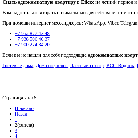
Снять однокомнатную квартиру в Ейске
на летний период и
Вам надо только выбрать оптимальный для себя вариант и отпр
При помощи интернет мессенджеров: WhatsApp, Viber, Telegram,
+7 952 877 43 48
+7 938 506 40 37
+7 900 274 84 20
Если вы не нашли для себя подходящие
однокомнатные кварт
Гостевые дома
,
Дома под ключ
,
Частный сектор
,
ВСО Водник
,
Страница 2 из 6
В начало
Назад
1
2
(current)
3
4