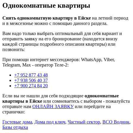
Однокомнатные квартиры
Снять однокомнатную квартиру в Ейске
на летний период
и в межсезонье можно с помощью данного раздела.
Вам надо только выбрать оптимальный для себя вариант и
отправить заявку на его бронирование (находится внизу
каждой страницы подробного описания квартиры) или
позвонить:
При помощи интернет мессенджеров: WhatsApp, Viber,
Telegram, Мах - оператор Теле-2:
+7 952 877 43 48
+7 938 506 40 37
+7 900 274 84 20
Если вы не нашли для себя подходящие
однокомнатные
квартиры в Ейске
или сомневаетесь с выбором - пожалуйста
отправьте нам
ОНЛАЙН ЗАЯВКУ
или перейдите на
странички:
Гостевые дома
,
Дома под ключ
,
Частный сектор
,
ВСО Водник
,
Базы отдыха