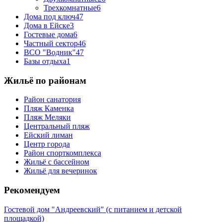
Трехкомнатные
6
Дома под ключ
47
Дома в Ейске
3
Гостевые дома
6
Частный сектор
46
ВСО "Водник"
47
Базы отдыха
1
Жильё по районам
Район санатория
Пляж Каменка
Пляж Меляки
Центральный пляж
Ейский лиман
Центр города
Район спорткомплекса
Жильё с бассейном
Жильё для вечеринок
Рекомендуем
Гостевой дом "Андреевский" (с питанием и детской
площадкой)