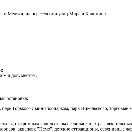
а и Меляки, на пересечении улиц Мира и Калинина.
м;
ом и доп. местом.
ая остановка;
парк Горького с мини зоопарком, парк Никольского, торговые к
ежная, с огромным количеством всевозможных развлекательных 
зоопарк, аквапарк "Немо", детские аттракционы, сувенирные ла