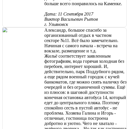
больше всего понравилось на Каменке.
Дата: 11 Сентября 2017
Виктор Васильевич Рытов
г. Ульяновск
Александр, большое спасибо за
организованный отдых в частном
секторе №11. Всё было замечательно.
Начиная с самого начала - встреча на
вокзале, размещение и т.д.
Жильё соответствует заявленным
фотографиям, вода горячая холодная без
перебоев, интернет хороший. И,
действительно, парк Поддубного рядом,
а еще рядом военный городок с кучей
банкоматов, где можно снять наличку без
очередей и без ограничений суммы. Ещё
из плюсов: в шаговой доступности
конечная остановка автобуса 14, который
едет до центрального пляжа. Поэтому
спокойно сесть в пустой автобус - не
проблема. Хозяева Галина и Игорь -
отличные, гостиница построена
добротно и уютно. Чего не хватало -
зелёного дворика... Но так как гостиница