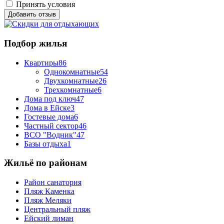
Принять условия
Подбор жилья
Квартиры
86
Однокомнатные
54
Двухкомнатные
26
Трехкомнатные
6
Дома под ключ
47
Дома в Ейске
3
Гостевые дома
6
Частный сектор
46
ВСО "Водник"
47
Базы отдыха
1
Жильё по районам
Район санатория
Пляж Каменка
Пляж Меляки
Центральный пляж
Ейский лиман