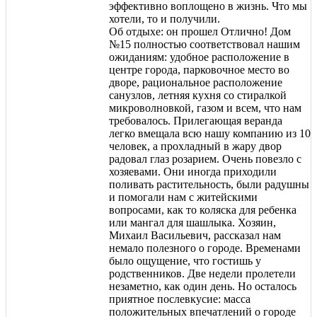
эффективно воплощено в жизнь. Что мы
хотели, то и получили.
Об отдыхе: он прошел Отлично! Дом
№15 полностью соответствовал нашим
ожиданиям: удобное расположение в
центре города, парковочное место во
дворе, рациональное расположение
санузлов, летняя кухня со стиралкой
микроволновкой, газом и всем, что нам
требовалось. Прилегающая веранда
легко вмещала всю нашу компанию из 10
человек, а прохладный в жару двор
радовал глаз розарием. Очень повезло с
хозяевами. Они иногда приходили
поливать растительность, были радушны
и помогали нам с житейскими
вопросами, как то коляска для ребенка
или мангал для шашлыка. Хозяин,
Михаил Васильевич, рассказал нам
немало полезного о городе. Временами
было ощущение, что гостишь у
родственников. Две недели пролетели
незаметно, как один день. Но осталось
приятное послевкусие: масса
положительных впечатлений о городе