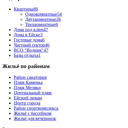
Квартиры
86
Однокомнатные
54
Двухкомнатные
26
Трехкомнатные
6
Дома под ключ
47
Дома в Ейске
3
Гостевые дома
6
Частный сектор
46
ВСО "Водник"
47
Базы отдыха
1
Жильё по районам
Район санатория
Пляж Каменка
Пляж Меляки
Центральный пляж
Ейский лиман
Центр города
Район спорткомплекса
Жильё с бассейном
Жильё для вечеринок