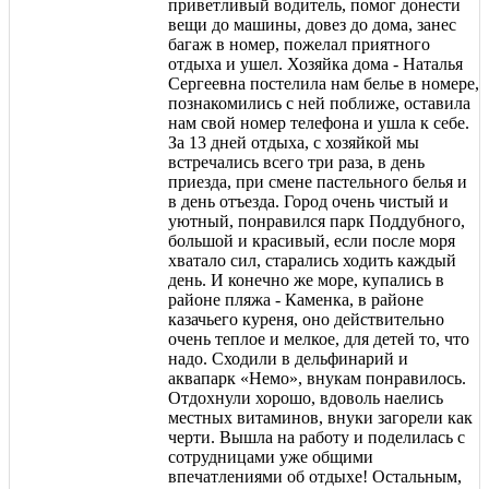
приветливый водитель, помог донести
вещи до машины, довез до дома, занес
багаж в номер, пожелал приятного
отдыха и ушел. Хозяйка дома - Наталья
Сергеевна постелила нам белье в номере,
познакомились с ней поближе, оставила
нам свой номер телефона и ушла к себе.
За 13 дней отдыха, с хозяйкой мы
встречались всего три раза, в день
приезда, при смене пастельного белья и
в день отъезда. Город очень чистый и
уютный, понравился парк Поддубного,
большой и красивый, если после моря
хватало сил, старались ходить каждый
день. И конечно же море, купались в
районе пляжа - Каменка, в районе
казачьего куреня, оно действительно
очень теплое и мелкое, для детей то, что
надо. Сходили в дельфинарий и
аквапарк «Немо», внукам понравилось.
Отдохнули хорошо, вдоволь наелись
местных витаминов, внуки загорели как
черти. Вышла на работу и поделилась с
сотрудницами уже общими
впечатлениями об отдыхе! Остальным,