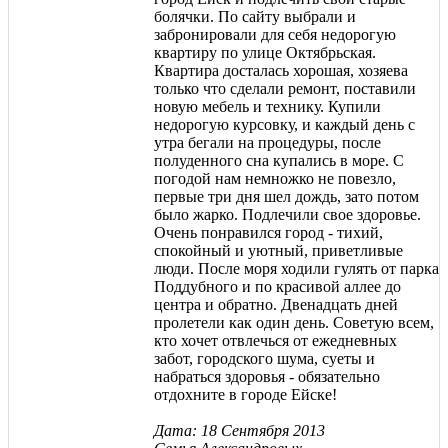
болячки. По сайту выбрали и
забронировали для себя недорогую
квартиру по улице Октябрьская.
Квартира досталась хорошая, хозяева
только что сделали ремонт, поставили
новую мебель и технику. Купили
недорогую курсовку, и каждый день с
утра бегали на процедуры, после
полуденного сна купались в море. С
погодой нам немножко не повезло,
первые три дня шел дождь, зато потом
было жарко. Подлечили свое здоровье.
Очень понравился город - тихий,
спокойный и уютный, приветливые
люди. После моря ходили гулять от парка
Поддубного и по красивой аллее до
центра и обратно. Двенадцать дней
пролетели как один день. Советую всем,
кто хочет отвлечься от ежедневных
забот, городского шума, суеты и
набраться здоровья - обязательно
отдохните в городе Ейске!
Дата: 18 Сентября 2013