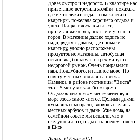
Довез быстро и недорого. В квартире нас
приветливо встретила хозяйка, показала
где и что лежит, отдала нам ключи от
квартиры, пожелала хорошего отдыха и
ушла. Понравилось почти все,
приветливые люди, чистый и уютный
город. В магазины далеко ходить не
надо, рядом с домом, где снимали
квартиру, удобно расположены
продуктовые магазины, автобусная
остановка, банкомат, в трех минутах
недорогой рынок. Очень понравился
парк Поддубного, и главное море. По
совету местных ходили на пляж -
Каменка, в районе гостиницы "Виста",
это в 5 минутах ходьбы от дома.
Отдыхающих в этом месте меньше, и
море здесь самое чистое. Целыми днями
купались и загорали, вдоволь наелись
местных арбузов и дынь. Уже дома, на
семейном совете мы решили, что в
следующий раз, отдыхать поедем только
в Ейск.
Дата: 30 Июля 2013