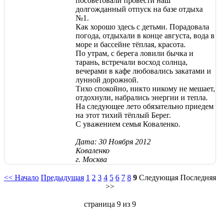
посоветовали провести наш
долгожданный отпуск на базе отдыха
№1.
Как хорошо здесь с детьми. Порадовала
погода, отдыхали в конце августа, вода в
море и бассейне тёплая, красота.
По утрам, с берега ловили бычка и
тарань, встречали восход солнца,
вечерами в кафе любовались закатами и
лунной дорожной.
Тихо спокойно, никто никому не мешает,
отдохнули, набрались энергии и тепла.
На следующее лето обязательно приедем
на этот тихий тёплый Берег.
С уважением семья Коваленко.
Дата: 30 Ноября 2012
Коваленко
г. Москва
<< Начало
Предыдущая
1
2
3
4
5
6
7
8
9
Следующая Последняя
>>
страница 9 из 9