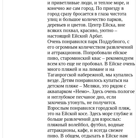
и приветливые люди, и теплое море, и
конечно же сам город. По приезду в
город сразу бросается в глаза чистота
улиц и большое количество парков,
деревьев и цветов. Центр Ейска, вне
всяких похвал, красиво, уютно –
настоящий Ейский Арбат.
Очень понравился парк Поддубного, с
его огромным количеством развлечений
и аттракционов. Попробовали ейское
пиво, староминский квас – рекомендуем
всем кто еще не пробовал. В Ейске очень
много пляжей и на лимане и на
Таганрогской набережной, мы купались
везде. Детям понравилось купаться на
детском пляже – Меляки, это рядом с
аквапарком «Немо». Здесь очень пологое
и неглубокое песчаное дно, если
захочешь утонуть, не получится.
Взрослым понравился городской пляж,
это на Ейской косе. Здесь море глубже и
больше развлечений для взрослых:
пляжный волейбол, футбол, водные
аттракционы, кафе, и всегда свежее
пиво. В общем, отдыхать в Ейске нам